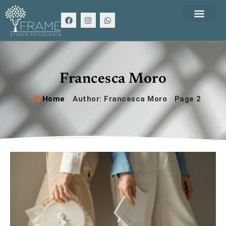
Francesca Moro
Home
/
Author: Francesca Moro
/
Page 2