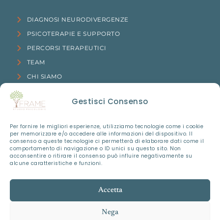
DIAGNOSI NEURODIVERGENZE
PSICOTERAPIE E SUPPORTO
PERCORSI TERAPEUTICI
TEAM
CHI SIAMO
CONTATTI
Gestisci Consenso
Legal
Per fornire le migliori esperienze, utilizziamo tecnologie come i cookie
per memorizzare e/o accedere alle informazioni del dispositivo. Il
consenso a queste tecnologie ci permetterà di elaborare dati come il
comportamento di navigazione o ID unici su questo sito. Non
PRIVACY POLICY
acconsentire o ritirare il consenso può influire negativamente su
alcune caratteristiche e funzioni.
COOKIE POLICY
Accetta
TUTTI I DIRITTI RISERVATI © 2024 STUDIOPSICOLOGIAFRAME.IT
– P.IVA: 13104450013
Nega